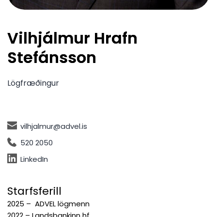
Vilhjálmur Hrafn
Stefánsson
Lögfræðingur
vilhjalmur@advel.is
520 2050
LinkedIn
Starfsferill
2025 – ADVEL lögmenn
2022 – Landsbankinn hf.