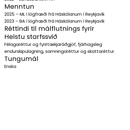
Menntun
2025 – ML í lögfræði frá Háskólanum í Reykjavík
2023 – BA í lögfræði frá Háskólanum í Reykjavík
Réttindi til málflutnings fyrir
Helstu starfssvið
Félagaréttur og fyrirtækjaráðgjöf, fjárhagsleg
endurskipulagning, samningaréttur og skattaréttur.
Tungumál
Enska